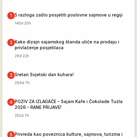
5 razloga zašto posjetiti poslovne sajmove u regiji
1
145d 20h
Kako dizajn sajamskog štanda utiče na prodaju i
2
privlačenje posjetilaca
26d 22h
Sretan Svjetski dan kuhara!
3
294d 7h
POZIV ZA IZLAGAČE – Sajam Kafe i Čokolade Tuzla
4
2026 – RANE PRIJAVE!
252d 7h
Privreda kao poveznica kulture, sajmova, turizma i
5