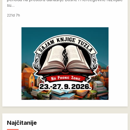
su…
221d 7h
Najčitanije