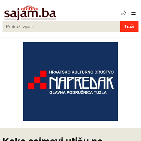
🌙
☰
Traži
Pretraga